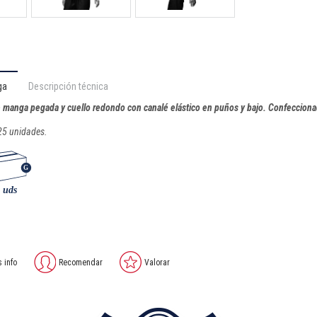
ga
Descripción técnica
 manga pegada y cuello redondo con canalé elástico en puños y bajo. Confeccionada
25 unidades.
s info
Recomendar
Valorar