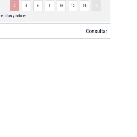
2
4
6
8
10
12
14
16
e tallas y colores
Consultar