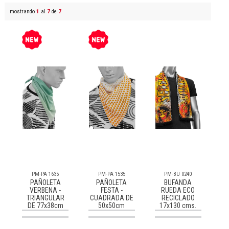
mostrando
1
al
7
de
7
PM-PA 1635
PM-PA 1535
PM-BU 0240
PAÑOLETA
PAÑOLETA
BUFANDA
VERBENA -
FESTA -
RUEDA ECO
TRIANGULAR
CUADRADA DE
RECICLADO
DE 77x38cm
50x50cm
17x130 cms.
Consultar
Consultar
Consultar