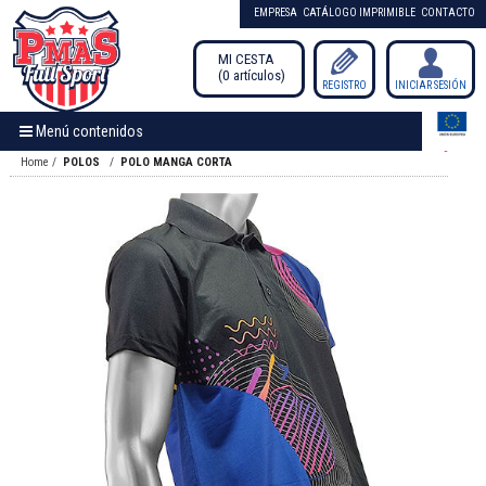
EMPRESA
CATÁLOGO IMPRIMIBLE
CONTACTO
MI CESTA
0
artículos
/
REGISTRO
INICIAR SESIÓN
Menú contenidos
Home
POLOS
POLO MANGA CORTA