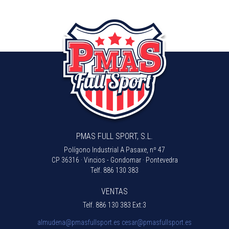
PMAS FULL SPORT, S.L.
Polígono Industrial A Pasaxe, nº 47
CP 36316 · Vincios - Gondomar · Pontevedra
Telf.
886 130 383
VENTAS
Telf.
886 130 383 Ext:3
almudena@pmasfullsport.es
cesar@pmasfullsport.es