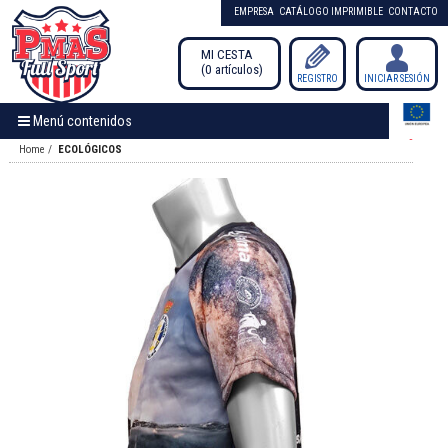
EMPRESA
CATÁLOGO IMPRIMIBLE
CONTACTO
MI CESTA
0
artículos
/
REGISTRO
INICIAR SESIÓN
Menú contenidos
Home
ECOLÓGICOS