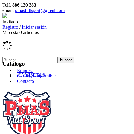
Telf.
886 130 383
email:
pmasfullsport@gmail.com
Invitado
Registro
/
Iniciar sesión
Mi cesta
0
artículos
Catálogo
Empresa
CAMISETAS
Catálogo imprimible
Contacto