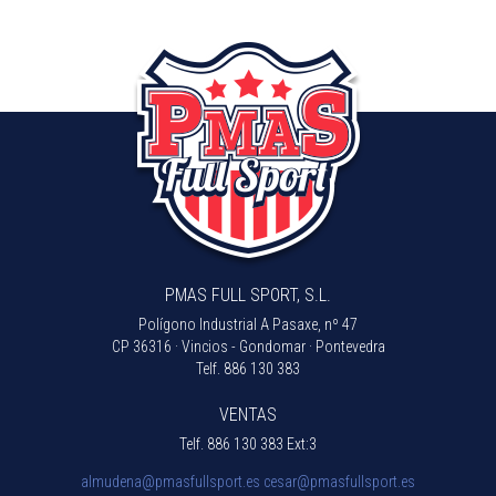
PMAS FULL SPORT, S.L.
Polígono Industrial A Pasaxe, nº 47
CP 36316 · Vincios - Gondomar · Pontevedra
Telf.
886 130 383
VENTAS
Telf.
886 130 383 Ext:3
almudena@pmasfullsport.es
cesar@pmasfullsport.es