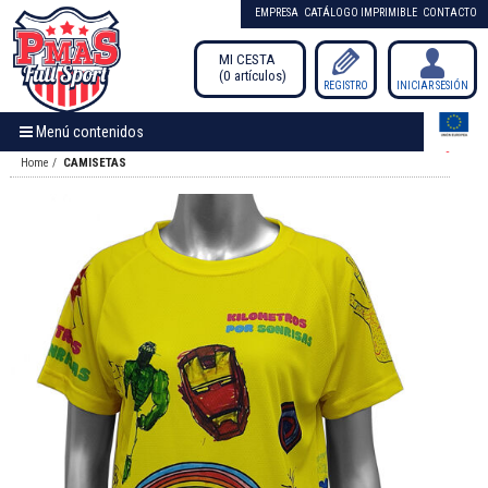
EMPRESA
CATÁLOGO IMPRIMIBLE
CONTACTO
MI CESTA
0
artículos
/
REGISTRO
INICIAR SESIÓN
Menú contenidos
Home
CAMISETAS