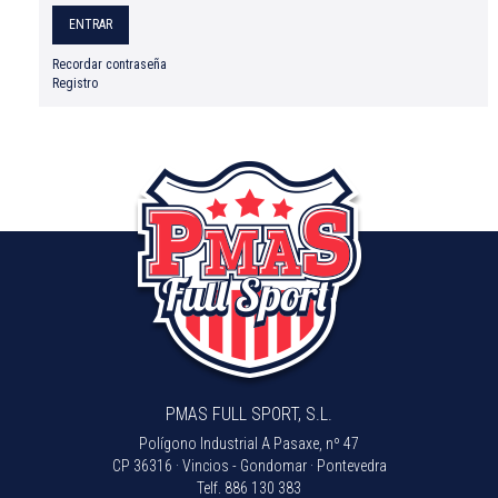
Recordar contraseña
Registro
PMAS FULL SPORT, S.L.
Polígono Industrial A Pasaxe, nº 47
CP 36316 · Vincios - Gondomar · Pontevedra
Telf.
886 130 383