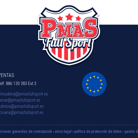
VENTAS
elf.
886 130 383 Ext:3
almudena@pmasfullsport.es
cesar@pmasfullsport.es
atricia@pmasfullsport.es
rosana@pmasfullsport.es
iciones generales de contratación
-
aviso legal
-
política de protección de datos
-
gastos d