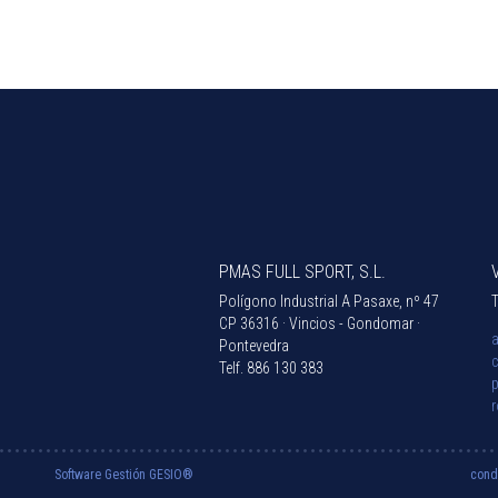
PMAS FULL SPORT, S.L.
Polígono Industrial A Pasaxe, nº 47
T
CP 36316 · Vincios - Gondomar ·
Pontevedra
Telf.
886 130 383
p
Software Gestión
GESIO®
cond