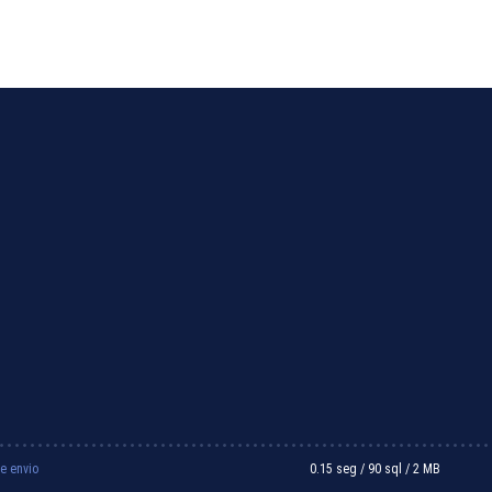
e envio
0.15 seg /
90 sql
/ 2 MB