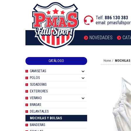
Telf.
886 130 383
email:
pmasfullspo
NOVEDADES
CAT
CATÁLOGO
Home
MOCHILAS
CAMISETAS
POLOS
SUDADERAS
EXTERIORES
VERANO
BRAGAS
DELANTALES
MOCHILAS Y BOLSAS
BANDERAS